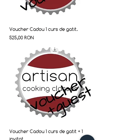
Voucher Cadou 1 curs de gatit.
Preț
525,00 RON
Voucher Cadou 1 curs de gatit + 1
invitat