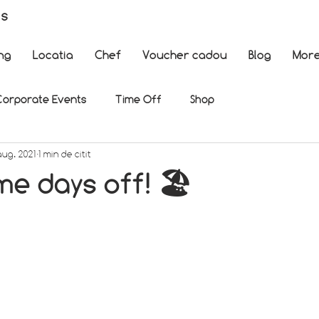
es
ng
Locatia
Chef
Voucher cadou
Blog
Mor
Corporate Events
Time Off
Shop
aug. 2021
1 min de citit
me days off! 🏖