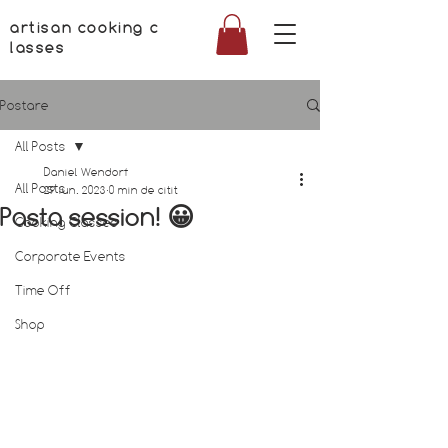
artisan cooking c
lasses
Postare
All Posts
Daniel Wendorf
All Posts
29 iun. 2023
0 min de citit
Pasta session! 😀
Cooking Classes
Corporate Events
Time Off
Shop