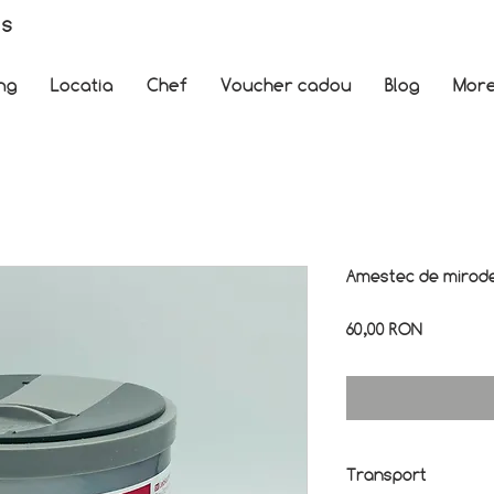
es
ng
Locatia
Chef
Voucher cadou
Blog
Mor
Amestec de miroden
Preț
60,00 RON
Transport