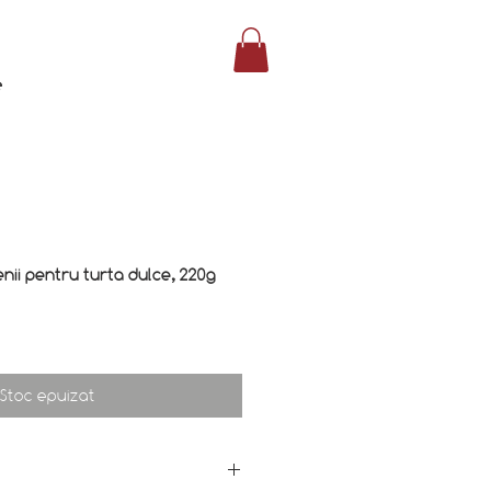
e
ii pentru turta dulce, 220g
Stoc epuizat