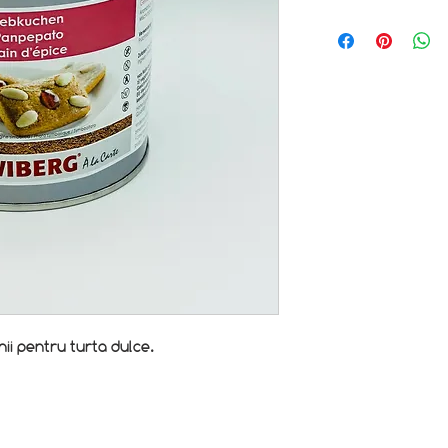
Procesarea comenz
(luni-vineri). Livra
curier rapid cu un
(pana la 3kg). Pen
calculul transportu
i pentru turta dulce.
Termen si conditii
contact
contact@artis
Politica de confidentialitate