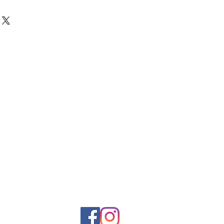
ii se va face in maxim 24 ore
rea se face in toata tara prin
 cost suplimentar de 21 ron
tru comenzi mai mari de 3 kg,
lui se face in sectiunea plati.
: +40724522262
an-cooking.ro