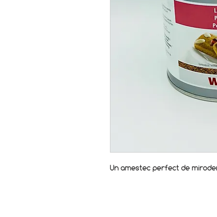
Un amestec perfect de mirodeni
© 2017-2026 ARTISAN COOKING CLASSES S.R.L.
Strada Toamnei 30
020712 Bucuresti