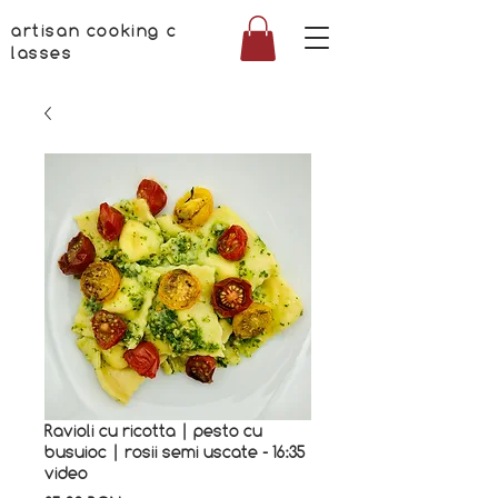
artisan cooking c
lasses
Ravioli cu ricotta | pesto cu
busuioc | rosii semi uscate - 16:35
video