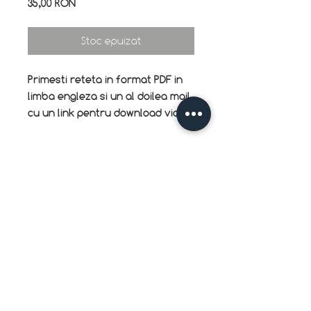
Preț
35,00 RON
Stoc epuizat
Primesti reteta in format PDF in
limba engleza si un al doilea mail
cu un link pentru download video.
©
2017-2026
ARTISAN COOKING CLASSES S.R.L.
Strada Toamnei 30
020712 Bucuresti
C.U.I.: RO37089563
Reg.: J2017002045609
Termen si conditii
Politica de confidentialitate
contact: +40724522262 contact@artisan-cooking.ro